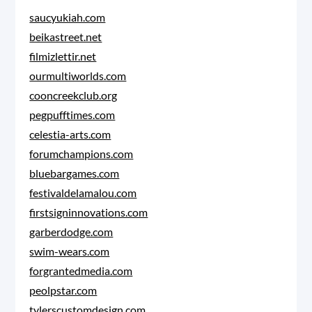
saucyukiah.com
beikastreet.net
filmizlettir.net
ourmultiworlds.com
cooncreekclub.org
pegpufftimes.com
celestia-arts.com
forumchampions.com
bluebargames.com
festivaldelamalou.com
firstsigninnovations.com
garberdodge.com
swim-wears.com
forgrantedmedia.com
peolpstar.com
tylerscustomdesign.com