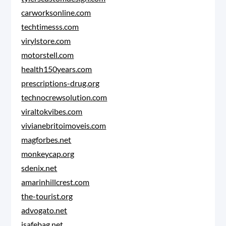
carworksonline.com
techtimesss.com
virylstore.com
motorstell.com
health150years.com
prescriptions-drug.org
technocrewsolution.com
viraltokvibes.com
vivianebritoimoveis.com
magforbes.net
monkeycap.org
sdenix.net
amarinhillcrest.com
the-tourist.org
advogato.net
isafebag.net