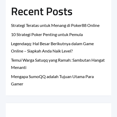
Recent Posts
Strategi Teratas untuk Menang di Poker88 Online
10 Strategi Poker Penting untuk Pemula
Legendaqq: Hal Besar Berikutnya dalam Game
Online – Siapkah Anda Naik Level?
Temui Warga Satuqq yang Ramah: Sambutan Hangat
Menanti
Mengapa SumoQQ adalah Tujuan Utama Para
Gamer