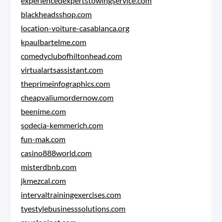
experiencedexpertstowingservice.com
blackheadsshop.com
location-voiture-casablanca.org
kpaulbartelme.com
comedyclubofhiltonhead.com
virtualartsassistant.com
theprimeinfographics.com
cheapvaliumordernow.com
beenime.com
sodecia-kemmerich.com
fun-mak.com
casino888world.com
misterdbnb.com
jkmezcal.com
intervaltrainingexercises.com
tyestylebusinesssolutions.com