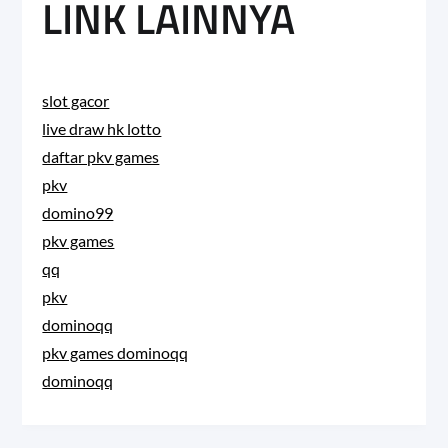
LINK LAINNYA
slot gacor
live draw hk lotto
daftar pkv games
pkv
domino99
pkv games
qq
pkv
dominoqq
pkv games dominoqq
dominoqq