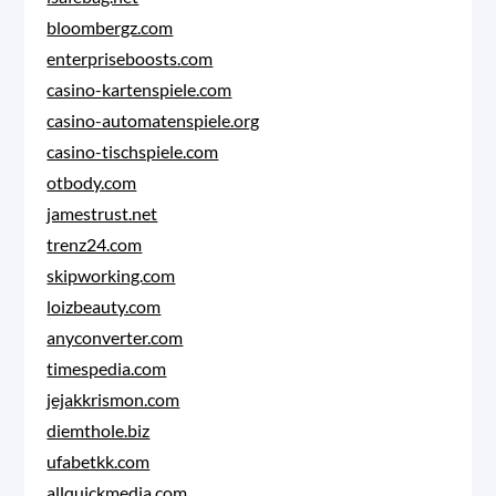
bloombergz.com
enterpriseboosts.com
casino-kartenspiele.com
casino-automatenspiele.org
casino-tischspiele.com
otbody.com
jamestrust.net
trenz24.com
skipworking.com
loizbeauty.com
anyconverter.com
timespedia.com
jejakkrismon.com
diemthole.biz
ufabetkk.com
allquickmedia.com