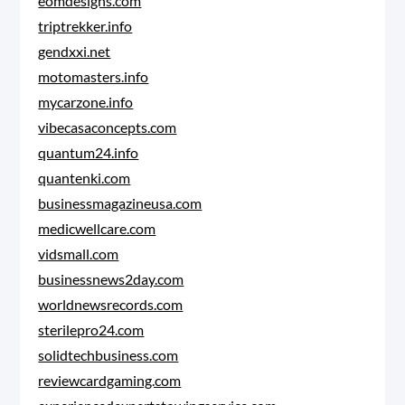
eomdesigns.com
triptrekker.info
gendxxi.net
motomasters.info
mycarzone.info
vibecasaconcepts.com
quantum24.info
quantenki.com
businessmagazineusa.com
medicwellcare.com
vidsmall.com
businessnews2day.com
worldnewsrecords.com
sterilepro24.com
solidtechbusiness.com
reviewcardgaming.com