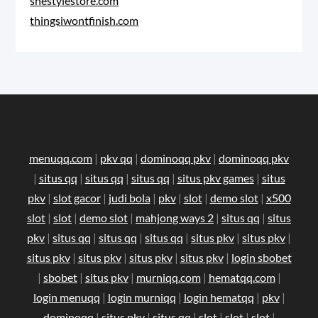
shestylestore.com
thingsiwontfinish.com
menuqq.com
|
pkv qq
|
dominoqq pkv
|
dominoqq pkv
|
situs qq
|
situs qq
|
situs qq
|
situs pkv games
|
situs
pkv
|
slot gacor
|
judi bola
|
pkv
|
slot
|
demo slot
|
x500
slot
|
slot
|
demo slot
|
mahjong ways 2
|
situs qq
|
situs
pkv
|
situs qq
|
situs qq
|
situs qq
|
situs pkv
|
situs pkv
|
situs pkv
|
situs pkv
|
situs pkv
|
situs pkv
|
login sbobet
|
sbobet
|
situs pkv
|
murniqq.com
|
hematqq.com
|
login menuqq
|
login murniqq
|
login hematqq
|
pkv
|
dominoqq
|
situs pkv
|
situs qq
|
slot
|
slot
|
slot
|