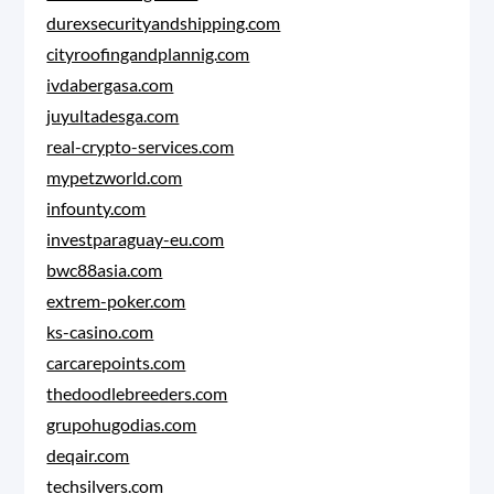
durexsecurityandshipping.com
cityroofingandplannig.com
ivdabergasa.com
juyultadesga.com
real-crypto-services.com
mypetzworld.com
infounty.com
investparaguay-eu.com
bwc88asia.com
extrem-poker.com
ks-casino.com
carcarepoints.com
thedoodlebreeders.com
grupohugodias.com
deqair.com
techsilvers.com