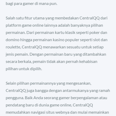
bagi para gamer di mana pun.
Salah satu fitur utama yang membedakan CentralQQ dari
platform game online lainnya adalah banyaknya pilihan
permainan. Dari permainan kartu klasik seperti poker dan
domino hingga permainan kasino populer seperti slot dan
roulette, CentralQQ menawarkan sesuatu untuk setiap
jenis pemain. Dengan permainan baru yang ditambahkan
secara berkala, pemain tidak akan pernah kehabisan
pilihan untuk dipilih.
Selain pilihan permainannya yang mengesankan,
CentralQQ juga bangga dengan antarmukanya yang ramah
pengguna. Baik Anda seorang gamer berpengalaman atau
pendatang baru di dunia game online, CentralQQ
memudahkan navigasi situs webnya dan mulai memainkan