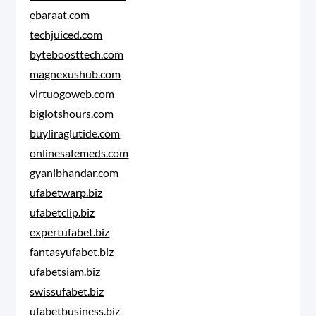
ebaraat.com
techjuiced.com
byteboosttech.com
magnexushub.com
virtuogoweb.com
biglotshours.com
buyliraglutide.com
onlinesafemeds.com
gyanibhandar.com
ufabetwarp.biz
ufabetclip.biz
expertufabet.biz
fantasyufabet.biz
ufabetsiam.biz
swissufabet.biz
ufabetbusiness.biz