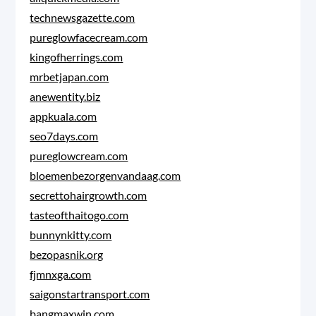
technewsgazette.com
pureglowfacecream.com
kingofherrings.com
mrbetjapan.com
anewentity.biz
appkuala.com
seo7days.com
pureglowcream.com
bloemenbezorgenvandaag.com
secrettohairgrowth.com
tasteofthaitogo.com
bunnynkitty.com
bezopasnik.org
fjmnxga.com
saigonstartransport.com
bangmaxwin.com