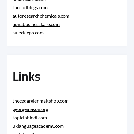
thecbdblogs.com
autoresearchchemicals.com
apnabusinesskaro.com
suleckiego.com
Links
thecedarglenmaltshop.com
georgemason.org
topicinhindi.com
uklanguageacademy.com