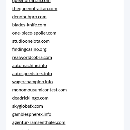
queenofrattan.com
thequeenofrattan.com
denohubpro.com
blades-knife.com
one-piece-spoiler.com
studiooneiota.com
findingcasino.org
realworldcobra.com
automachine.info
autospeedsters.info
wagerchampion.info
monomousumicontest.com
deadricklingo.com
skyglobefx.com
gamblespherex.info
agentur-ramsenthaler.com