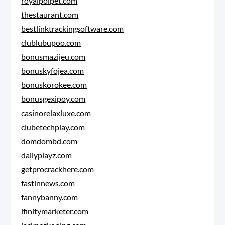
royalpoipet.com
thestaurant.com
bestlinktrackingsoftware.com
clublubupoo.com
bonusmazijeu.com
bonuskyfojea.com
bonuskorokee.com
bonusgexipoy.com
casinorelaxluxe.com
clubetechplay.com
domdombd.com
dailyplayz.com
getprocrackhere.com
fastinnews.com
fannybanny.com
ifinitymarketer.com