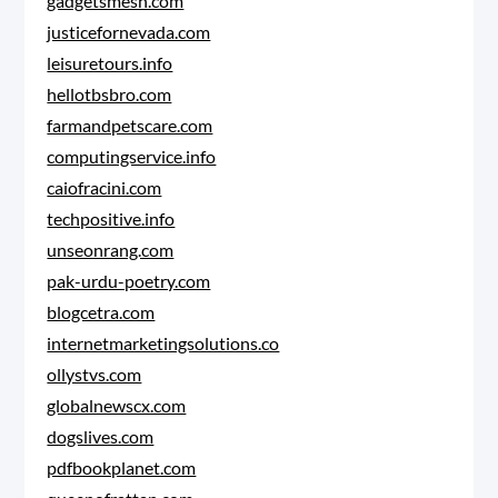
gadgetsmesh.com
justicefornevada.com
leisuretours.info
hellotbsbro.com
farmandpetscare.com
computingservice.info
caiofracini.com
techpositive.info
unseonrang.com
pak-urdu-poetry.com
blogcetra.com
internetmarketingsolutions.co
ollystvs.com
globalnewscx.com
dogslives.com
pdfbookplanet.com