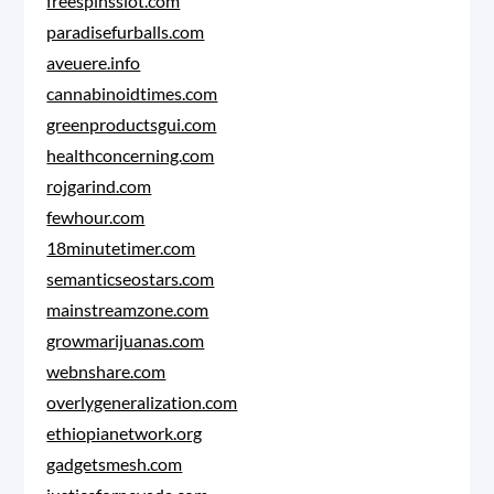
freespinsslot.com
paradisefurballs.com
aveuere.info
cannabinoidtimes.com
greenproductsgui.com
healthconcerning.com
rojgarind.com
fewhour.com
18minutetimer.com
semanticseostars.com
mainstreamzone.com
growmarijuanas.com
webnshare.com
overlygeneralization.com
ethiopianetwork.org
gadgetsmesh.com