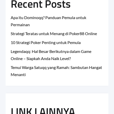
Recent Posts
Apa itu Dominoqq? Panduan Pemula untuk
Permainan
Strategi Teratas untuk Menang di Poker88 Online
10 Strategi Poker Penting untuk Pemula
Legendaqq: Hal Besar Berikutnya dalam Game
Online – Siapkah Anda Naik Level?
Temui Warga Satuqq yang Ramah: Sambutan Hangat
Menanti
LINK LAINNYA