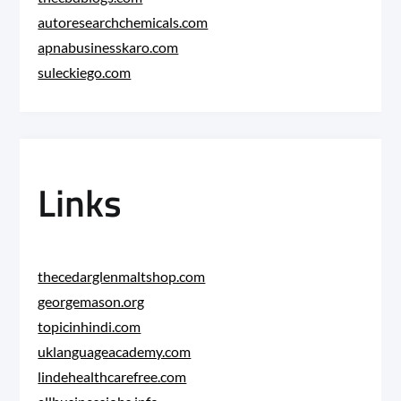
autoresearchchemicals.com
apnabusinesskaro.com
suleckiego.com
Links
thecedarglenmaltshop.com
georgemason.org
topicinhindi.com
uklanguageacademy.com
lindehealthcarefree.com