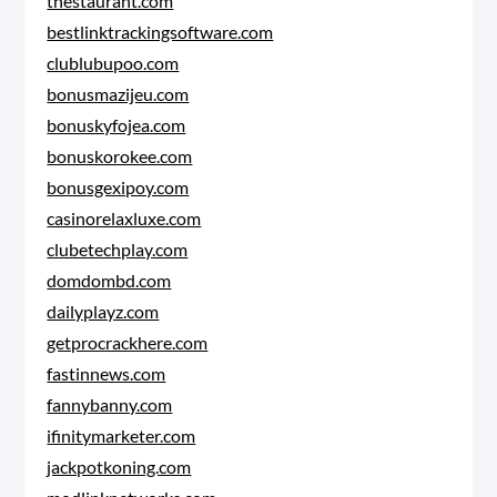
thestaurant.com
bestlinktrackingsoftware.com
clublubupoo.com
bonusmazijeu.com
bonuskyfojea.com
bonuskorokee.com
bonusgexipoy.com
casinorelaxluxe.com
clubetechplay.com
domdombd.com
dailyplayz.com
getprocrackhere.com
fastinnews.com
fannybanny.com
ifinitymarketer.com
jackpotkoning.com