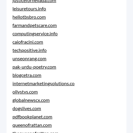
justicefornevada.com
leisuretours.info
hellotbsbro.com
farmandpetscare.com
computingservice.info
caiofracini.com
techpositive.info
unseonrang.com
pak-urdu-poetry.com
blogcetra.com
internetmarketingsolutions.co
ollystvs.com
globalnewscx.com
dogslives.com
pdfbookplanet.com
queenofrattan.com