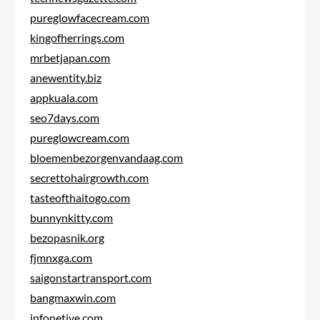
pureglowfacecream.com
kingofherrings.com
mrbetjapan.com
anewentity.biz
appkuala.com
seo7days.com
pureglowcream.com
bloemenbezorgenvandaag.com
secrettohairgrowth.com
tasteofthaitogo.com
bunnynkitty.com
bezopasnik.org
fjmnxga.com
saigonstartransport.com
bangmaxwin.com
infonetive.com