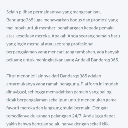
Selain pilihan permainannya yang mengesankan,
Bandarqq365 juga menawarkan bonus dan promosi yang
melimpah untuk memberi penghargaan kepada pemain
atas kesetiaan mereka. Apakah Anda seorang pemain baru
yang ingin memulai atau seorang profesional
berpengalaman yang mencari uang tambahan, ada banyak
peluang untuk meningkatkan uang Anda di Bandarqq365.
Fitur menonjol lainnya dari Bandarqq365 adalah
antarmukanya yang ramah pengguna. Platform ini mudah
dinavigasi, sehingga memudahkan pemain yang paling
tidak berpengalaman sekalipun untuk menemukan game
favorit mereka dan langsung mulai bermain. Dengan
tersedianya dukungan pelanggan 24/7, Anda juga dapat
yakin bahwa bantuan selalu hanya dengan sekali klik.