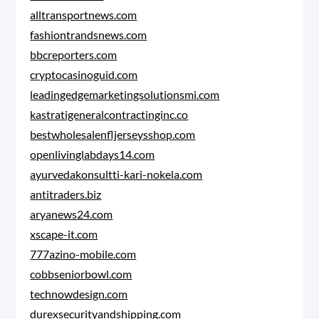
alltransportnews.com
fashiontrandsnews.com
bbcreporters.com
cryptocasinoguid.com
leadingedgemarketingsolutionsmi.com
kastratigeneralcontractinginc.co
bestwholesalenfljerseysshop.com
openlivinglabdays14.com
ayurvedakonsultti-kari-nokela.com
antitraders.biz
aryanews24.com
xscape-it.com
777azino-mobile.com
cobbseniorbowl.com
technowdesign.com
durexsecurityandshipping.com