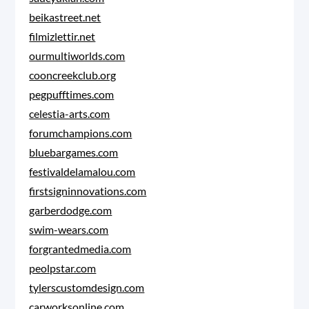
beikastreet.net
filmizlettir.net
ourmultiworlds.com
cooncreekclub.org
pegpufftimes.com
celestia-arts.com
forumchampions.com
bluebargames.com
festivaldelamalou.com
firstsigninnovations.com
garberdodge.com
swim-wears.com
forgrantedmedia.com
peolpstar.com
tylerscustomdesign.com
carworksonline.com