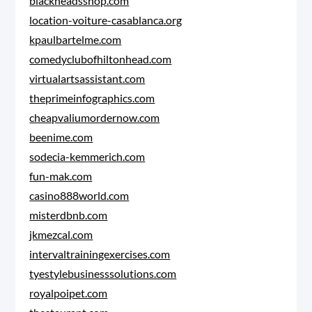
blackheadsshop.com
location-voiture-casablanca.org
kpaulbartelme.com
comedyclubofhiltonhead.com
virtualartsassistant.com
theprimeinfographics.com
cheapvaliumordernow.com
beenime.com
sodecia-kemmerich.com
fun-mak.com
casino888world.com
misterdbnb.com
jkmezcal.com
intervaltrainingexercises.com
tyestylebusinesssolutions.com
royalpoipet.com