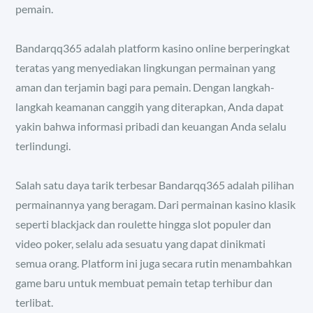
pemain.
Bandarqq365 adalah platform kasino online berperingkat
teratas yang menyediakan lingkungan permainan yang
aman dan terjamin bagi para pemain. Dengan langkah-
langkah keamanan canggih yang diterapkan, Anda dapat
yakin bahwa informasi pribadi dan keuangan Anda selalu
terlindungi.
Salah satu daya tarik terbesar Bandarqq365 adalah pilihan
permainannya yang beragam. Dari permainan kasino klasik
seperti blackjack dan roulette hingga slot populer dan
video poker, selalu ada sesuatu yang dapat dinikmati
semua orang. Platform ini juga secara rutin menambahkan
game baru untuk membuat pemain tetap terhibur dan
terlibat.