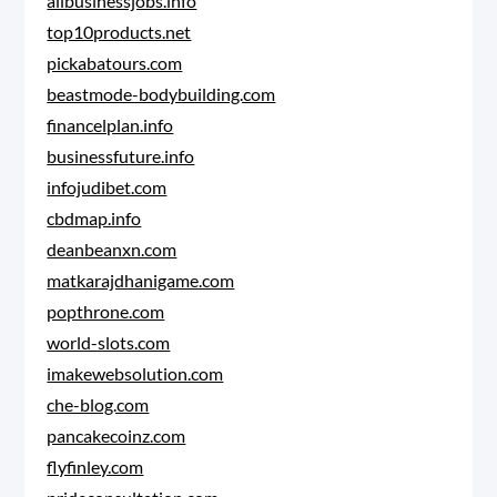
allbusinessjobs.info
top10products.net
pickabatours.com
beastmode-bodybuilding.com
financelplan.info
businessfuture.info
infojudibet.com
cbdmap.info
deanbeanxn.com
matkarajdhanigame.com
popthrone.com
world-slots.com
imakewebsolution.com
che-blog.com
pancakecoinz.com
flyfinley.com