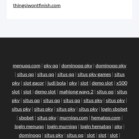
thingsiwontfinish.com
menuqq.com
|
pkv qq
|
dominoqq pkv
|
dominoqq pkv
|
situs qq
|
situs qq
|
situs qq
|
situs pkv games
|
situs
pkv
|
slot gacor
|
judi bola
|
pkv
|
slot
|
demo slot
|
x500
slot
|
slot
|
demo slot
|
mahjong ways 2
|
situs qq
|
situs
pkv
|
situs qq
|
situs qq
|
situs qq
|
situs pkv
|
situs pkv
|
situs pkv
|
situs pkv
|
situs pkv
|
situs pkv
|
login sbobet
|
sbobet
|
situs pkv
|
murniqq.com
|
hematqq.com
|
login menuqq
|
login murniqq
|
login hematqq
|
pkv
|
dominoqq
|
situs pkv
|
situs qq
|
slot
|
slot
|
slot
|