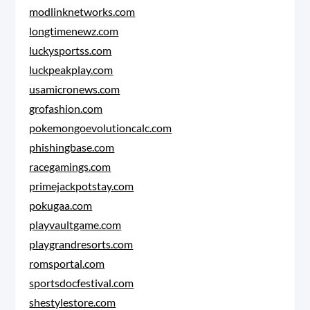
modlinknetworks.com
longtimenewz.com
luckysportss.com
luckpeakplay.com
usamicronews.com
grofashion.com
pokemongoevolutioncalc.com
phishingbase.com
racegamings.com
primejackpotstay.com
pokugaa.com
playvaultgame.com
playgrandresorts.com
romsportal.com
sportsdocfestival.com
shestylestore.com