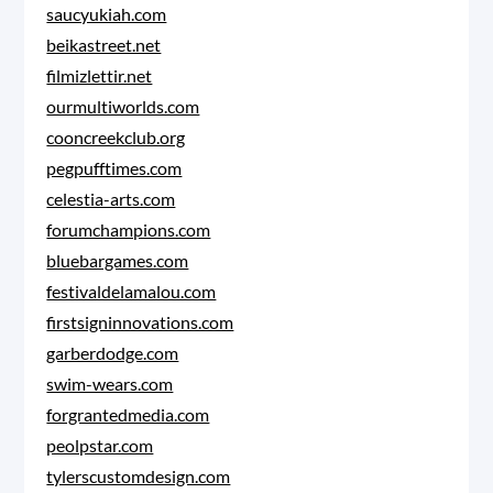
saucyukiah.com
beikastreet.net
filmizlettir.net
ourmultiworlds.com
cooncreekclub.org
pegpufftimes.com
celestia-arts.com
forumchampions.com
bluebargames.com
festivaldelamalou.com
firstsigninnovations.com
garberdodge.com
swim-wears.com
forgrantedmedia.com
peolpstar.com
tylerscustomdesign.com