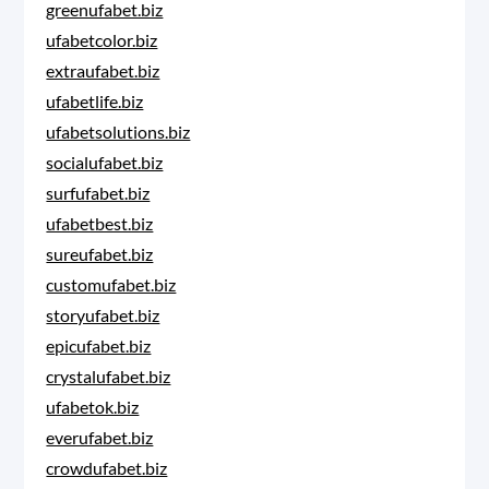
greenufabet.biz
ufabetcolor.biz
extraufabet.biz
ufabetlife.biz
ufabetsolutions.biz
socialufabet.biz
surfufabet.biz
ufabetbest.biz
sureufabet.biz
customufabet.biz
storyufabet.biz
epicufabet.biz
crystalufabet.biz
ufabetok.biz
everufabet.biz
crowdufabet.biz