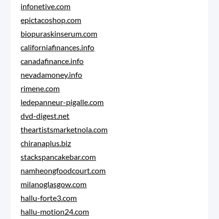
infonetive.com
epictacoshop.com
biopuraskinserum.com
californiafinances.info
canadafinance.info
nevadamoney.info
rimene.com
ledepanneur-pigalle.com
dvd-digest.net
theartistsmarketnola.com
chiranaplus.biz
stackspancakebar.com
namheongfoodcourt.com
milanoglasgow.com
hallu-forte3.com
hallu-motion24.com