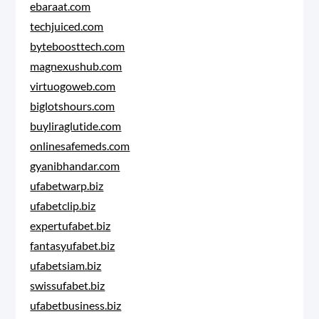
ebaraat.com
techjuiced.com
byteboosttech.com
magnexushub.com
virtuogoweb.com
biglotshours.com
buyliraglutide.com
onlinesafemeds.com
gyanibhandar.com
ufabetwarp.biz
ufabetclip.biz
expertufabet.biz
fantasyufabet.biz
ufabetsiam.biz
swissufabet.biz
ufabetbusiness.biz