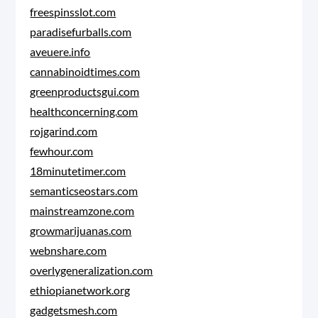
freespinsslot.com
paradisefurballs.com
aveuere.info
cannabinoidtimes.com
greenproductsgui.com
healthconcerning.com
rojgarind.com
fewhour.com
18minutetimer.com
semanticseostars.com
mainstreamzone.com
growmarijuanas.com
webnshare.com
overlygeneralization.com
ethiopianetwork.org
gadgetsmesh.com