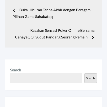
Post
Buka Hiburan Tanpa Akhir dengan Beragam
navigation
Pilihan Game Sahabatqq
Rasakan Sensasi Poker Online Bersama
CahayaQQ: Sudut Pandang Seorang Pemain
Search
Search