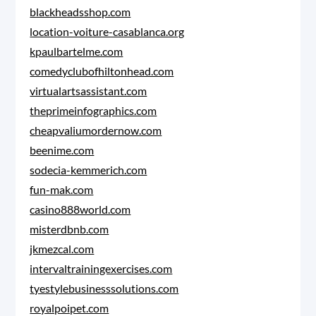
blackheadsshop.com
location-voiture-casablanca.org
kpaulbartelme.com
comedyclubofhiltonhead.com
virtualartsassistant.com
theprimeinfographics.com
cheapvaliumordernow.com
beenime.com
sodecia-kemmerich.com
fun-mak.com
casino888world.com
misterdbnb.com
jkmezcal.com
intervaltrainingexercises.com
tyestylebusinesssolutions.com
royalpoipet.com