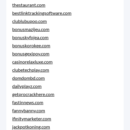
thestaurant.com
bestlinktrackingsoftware.com
clublubupoo.com
bonusmazijeu.com
bonuskyfojea.com
bonuskorokee.com
bonusgexipoy.com
casinorelaxluxe.com
clubetechplay.com
domdombd.com
dailyplayz.com
getprocrackhere.com
fastinnews.com
fannybanny.com
ifinitymarketer.com
jackpotkoning.com