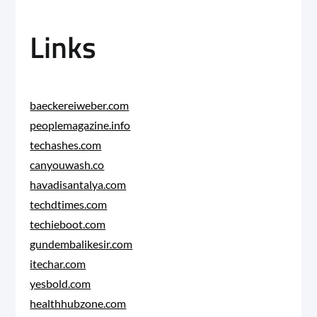
Links
baeckereiweber.com
peoplemagazine.info
techashes.com
canyouwash.co
havadisantalya.com
techdtimes.com
techieboot.com
gundembalikesir.com
itechar.com
yesbold.com
healthhubzone.com