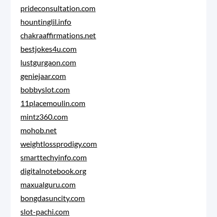
prideconsultation.com
hountinglil.info
chakraaffirmations.net
bestjokes4u.com
lustgurgaon.com
geniejaar.com
bobbyslot.com
11placemoulin.com
mintz360.com
mohob.net
weightlossprodigy.com
smarttechyinfo.com
digitalnotebook.org
maxualguru.com
bongdasuncity.com
slot-pachi.com