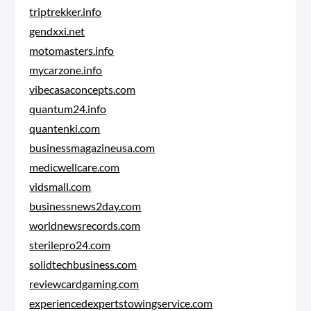
triptrekker.info
gendxxi.net
motomasters.info
mycarzone.info
vibecasaconcepts.com
quantum24.info
quantenki.com
businessmagazineusa.com
medicwellcare.com
vidsmall.com
businessnews2day.com
worldnewsrecords.com
sterilepro24.com
solidtechbusiness.com
reviewcardgaming.com
experiencedexpertstowingservice.com