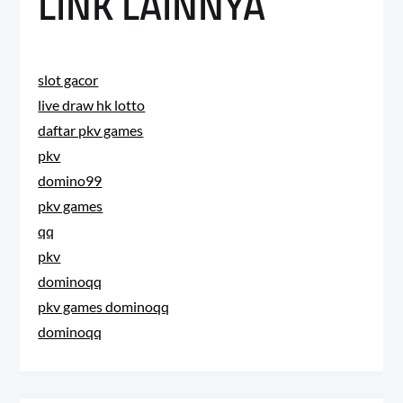
LINK LAINNYA
slot gacor
live draw hk lotto
daftar pkv games
pkv
domino99
pkv games
qq
pkv
dominoqq
pkv games dominoqq
dominoqq