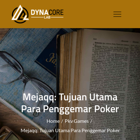
Skip
to
Situs Bandarqq
Mainkan di situs Bandarqq dengan
content
dengan Proses
proses deposit dan withdraw
Deposit dan
cepat. Nikmati permainan poker
Withdraw Cepat
tanpa gangguan dengan transaksi
yang cepat dan aman.
Mejaqq: Tujuan Utama
Para Penggemar Poker
Home
Pkv Games
Mejaqq: Tujuan Utama Para Penggemar Poker