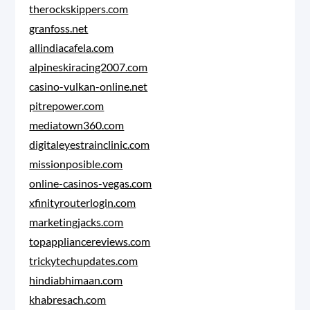
therockskippers.com
granfoss.net
allindiacafela.com
alpineskiracing2007.com
casino-vulkan-online.net
pitrepower.com
mediatown360.com
digitaleyestrainclinic.com
missionposible.com
online-casinos-vegas.com
xfinityrouterlogin.com
marketingjacks.com
topappliancereviews.com
trickytechupdates.com
hindiabhimaan.com
khabresach.com