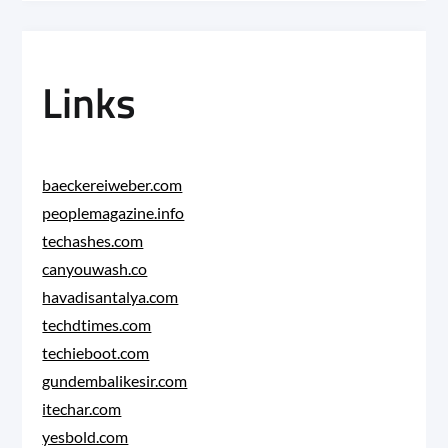
Links
baeckereiweber.com
peoplemagazine.info
techashes.com
canyouwash.co
havadisantalya.com
techdtimes.com
techieboot.com
gundembalikesir.com
itechar.com
yesbold.com