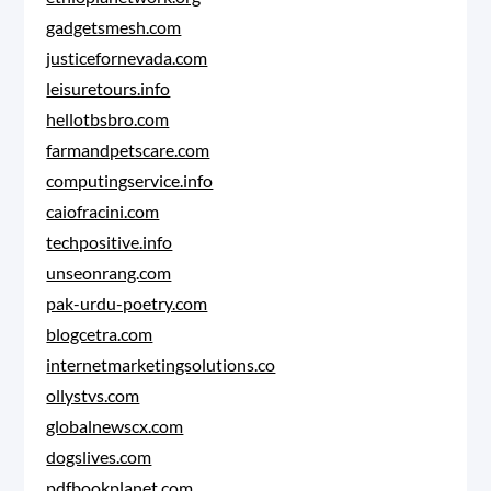
gadgetsmesh.com
justicefornevada.com
leisuretours.info
hellotbsbro.com
farmandpetscare.com
computingservice.info
caiofracini.com
techpositive.info
unseonrang.com
pak-urdu-poetry.com
blogcetra.com
internetmarketingsolutions.co
ollystvs.com
globalnewscx.com
dogslives.com
pdfbookplanet.com