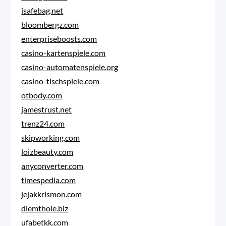
isafebag.net
bloombergz.com
enterpriseboosts.com
casino-kartenspiele.com
casino-automatenspiele.org
casino-tischspiele.com
otbody.com
jamestrust.net
trenz24.com
skipworking.com
loizbeauty.com
anyconverter.com
timespedia.com
jejakkrismon.com
diemthole.biz
ufabetkk.com