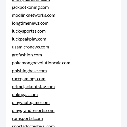
jackpotkoning.com
modlinknetworks.com
longtimenewz.com
luckysportss.com
luckpeakplay.com
usamicronews.com
grofashion.com
pokemongoevolutioncalc.com
phishingbase.com
racegamings.com
primejackpotstay.com
pokugaa.com
playvaultgame.com
playgrandresorts.com
romsportal.com
sportsdocfestival.com