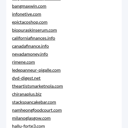
bangmaxwin.com
infonetive.com
epictacoshop.com
biopuraskinserum.com
californiafinances.info
canadafinance.info
nevadamoney.info
rimene.com
ledepanneur-pigalle.com
dvd-digest.net
theartistsmarketnola.com
chiranaplus.biz
stackspancakebar.com
namheongfoodcourt.com
milanoglasgow.com
hallu-forte3.com