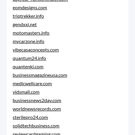
eomdesigns.com
triptrekker.info
gendxxi.net
motomasters.info
mycarzone.info
vibecasaconcepts.com
quantum24.info
quantenki.com
businessmagazineusa.com
medicwellcare.com
vidsmall.com
businessnews2day.com
worldnewsrecords.com
sterilepro24.com
solidtechbusiness.com
reviewcardgaming.com