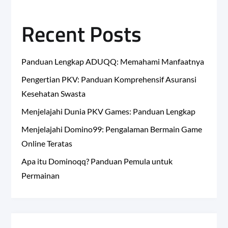
Recent Posts
Panduan Lengkap ADUQQ: Memahami Manfaatnya
Pengertian PKV: Panduan Komprehensif Asuransi
Kesehatan Swasta
Menjelajahi Dunia PKV Games: Panduan Lengkap
Menjelajahi Domino99: Pengalaman Bermain Game
Online Teratas
Apa itu Dominoqq? Panduan Pemula untuk
Permainan