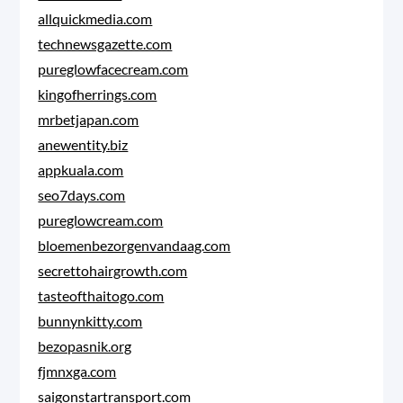
allquickmedia.com
technewsgazette.com
pureglowfacecream.com
kingofherrings.com
mrbetjapan.com
anewentity.biz
appkuala.com
seo7days.com
pureglowcream.com
bloemenbezorgenvandaag.com
secrettohairgrowth.com
tasteofthaitogo.com
bunnynkitty.com
bezopasnik.org
fjmnxga.com
saigonstartransport.com