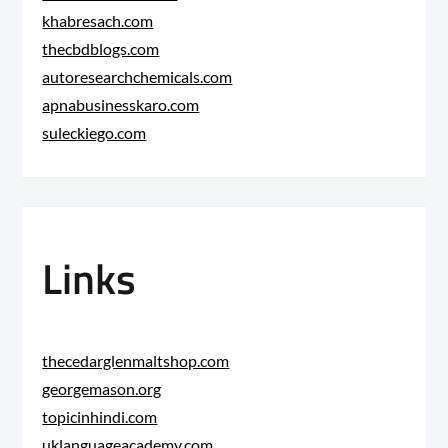
khabresach.com
thecbdblogs.com
autoresearchchemicals.com
apnabusinesskaro.com
suleckiego.com
Links
thecedarglenmaltshop.com
georgemason.org
topicinhindi.com
uklanguageacademy.com