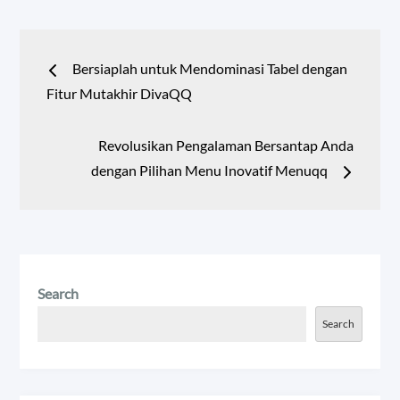
Post
Bersiaplah untuk Mendominasi Tabel dengan
navigation
Fitur Mutakhir DivaQQ
Revolusikan Pengalaman Bersantap Anda
dengan Pilihan Menu Inovatif Menuqq
Search
Search