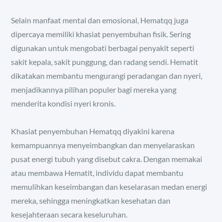
Selain manfaat mental dan emosional, Hematqq juga
dipercaya memiliki khasiat penyembuhan fisik. Sering
digunakan untuk mengobati berbagai penyakit seperti
sakit kepala, sakit punggung, dan radang sendi. Hematit
dikatakan membantu mengurangi peradangan dan nyeri,
menjadikannya pilihan populer bagi mereka yang
menderita kondisi nyeri kronis.
Khasiat penyembuhan Hematqq diyakini karena
kemampuannya menyeimbangkan dan menyelaraskan
pusat energi tubuh yang disebut cakra. Dengan memakai
atau membawa Hematit, individu dapat membantu
memulihkan keseimbangan dan keselarasan medan energi
mereka, sehingga meningkatkan kesehatan dan
kesejahteraan secara keseluruhan.