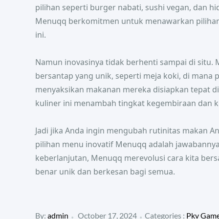
pilihan seperti burger nabati, sushi vegan, dan
Menuqq berkomitmen untuk menawarkan pilihan ya
ini.
Namun inovasinya tidak berhenti sampai di sit
bersantap yang unik, seperti meja koki, di mana
menyaksikan makanan mereka disiapkan tepat di 
kuliner ini menambah tingkat kegembiraan dan k
Jadi jika Anda ingin mengubah rutinitas makan 
pilihan menu inovatif Menuqq adalah jawabannya.
keberlanjutan, Menuqq merevolusi cara kita be
benar unik dan berkesan bagi semua.
Posted
Categories
By:
admin
October 17, 2024
Categories :
Pkv Gam