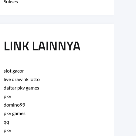
Sukses
LINK LAINNYA
slot gacor
live draw hk lotto
daftar pkv games
pkv
domino99
pkv games
qq
pkv