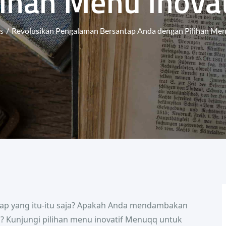
lihan Menu Inova
s
Revolusikan Pengalaman Bersantap Anda dengan Pilihan Men
p yang itu-itu saja? Apakah Anda mendambakan
? Kunjungi pilihan menu inovatif Menuqq untuk