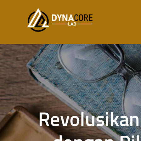
Skip
to
content
Situs B
Mainkan di situs
yang cepat dan 
Revolusika