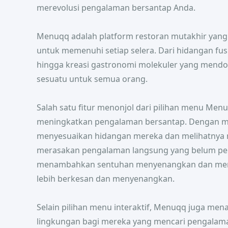
merevolusi pengalaman bersantap Anda.
Menuqq adalah platform restoran mutakhir yang
untuk memenuhi setiap selera. Dari hidangan f
hingga kreasi gastronomi molekuler yang mendo
sesuatu untuk semua orang.
Salah satu fitur menonjol dari pilihan menu Me
meningkatkan pengalaman bersantap. Dengan m
menyesuaikan hidangan mereka dan melihatnya me
merasakan pengalaman langsung yang belum pern
menambahkan sentuhan menyenangkan dan mena
lebih berkesan dan menyenangkan.
Selain pilihan menu interaktif, Menuqq juga m
lingkungan bagi mereka yang mencari pengalama