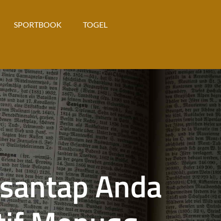
SPORTBOOK
TOGEL
sit dan Withdraw Cepat
mati permainan poker tanpa gangguan dengan transaksi
santap Anda