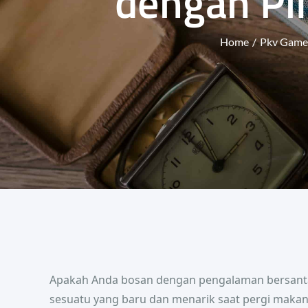
dengan Pi
Home
Pkv Game
Apakah Anda bosan dengan pengalaman bersanta
sesuatu yang baru dan menarik saat pergi makan