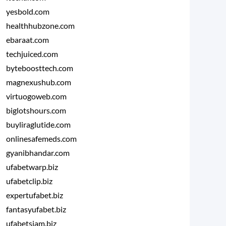
yesbold.com
healthhubzone.com
ebaraat.com
techjuiced.com
byteboosttech.com
magnexushub.com
virtuogoweb.com
biglotshours.com
buyliraglutide.com
onlinesafemeds.com
gyanibhandar.com
ufabetwarp.biz
ufabetclip.biz
expertufabet.biz
fantasyufabet.biz
ufabetsiam.biz