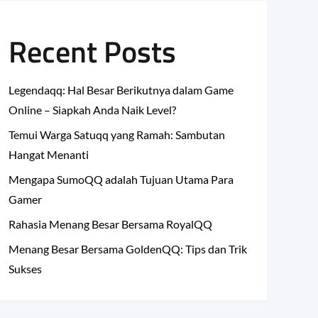
Recent Posts
Legendaqq: Hal Besar Berikutnya dalam Game
Online – Siapkah Anda Naik Level?
Temui Warga Satuqq yang Ramah: Sambutan
Hangat Menanti
Mengapa SumoQQ adalah Tujuan Utama Para
Gamer
Rahasia Menang Besar Bersama RoyalQQ
Menang Besar Bersama GoldenQQ: Tips dan Trik
Sukses