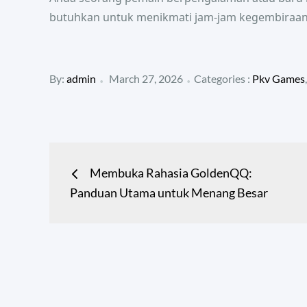
butuhkan untuk menikmati jam-jam kegembiraan
Posted
Categories
By:
admin
March 27, 2026
Categories :
Pkv Games
:
on
Post
Membuka Rahasia GoldenQQ:
navigation
Panduan Utama untuk Menang Besar