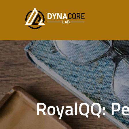
Skip
to
content
Situs B
Mainkan di situs
yang cepat dan 
RoyalQQ: Pe