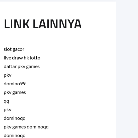
LINK LAINNYA
slot gacor
live draw hk lotto
daftar pkv games
pkv
domino99
pkv games
qq
pkv
dominoqq
pkv games dominoqq
dominoqq