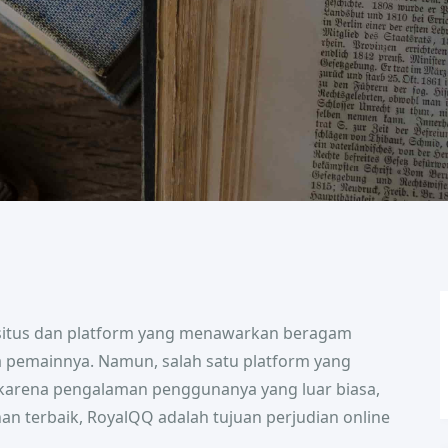
i situs dan platform yang menawarkan beragam
 pemainnya. Namun, salah satu platform yang
l karena pengalaman penggunanya yang luar biasa,
n terbaik, RoyalQQ adalah tujuan perjudian online