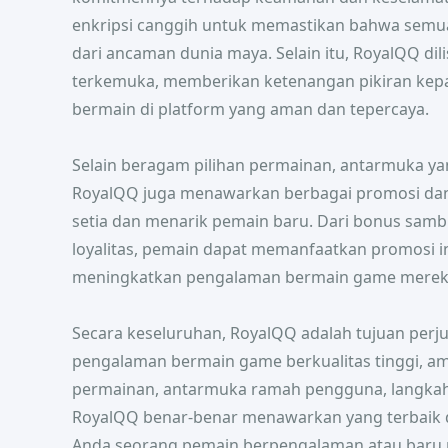
enkripsi canggih untuk memastikan bahwa semua
dari ancaman dunia maya. Selain itu, RoyalQQ dil
terkemuka, memberikan ketenangan pikiran ke
bermain di platform yang aman dan tepercaya.
Selain beragam pilihan permainan, antarmuka y
RoyalQQ juga menawarkan berbagai promosi da
setia dan menarik pemain baru. Dari bonus sa
loyalitas, pemain dapat memanfaatkan promosi
meningkatkan pengalaman bermain game mereka
Secara keseluruhan, RoyalQQ adalah tujuan perju
pengalaman bermain game berkualitas tinggi, a
permainan, antarmuka ramah pengguna, langkah
RoyalQQ benar-benar menawarkan yang terbaik dar
Anda seorang pemain berpengalaman atau baru 