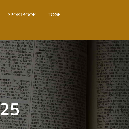
SPORTBOOK
TOGEL
an Withdraw Cepat
ainan poker tanpa gangguan dengan transaksi yang cepat dan
025