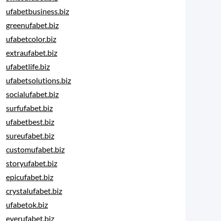
ufabetbusiness.biz
greenufabet.biz
ufabetcolor.biz
extraufabet.biz
ufabetlife.biz
ufabetsolutions.biz
socialufabet.biz
surfufabet.biz
ufabetbest.biz
sureufabet.biz
customufabet.biz
storyufabet.biz
epicufabet.biz
crystalufabet.biz
ufabetok.biz
everufabet.biz