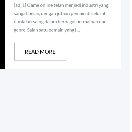
on
[ad_1] Game online telah menjadi industri yang
sangat besar, dengan jutaan pemain di seluruh
dunia bersaing dalam berbagai permainan dan
genre. Salah satu pemain yang […]
READ MORE