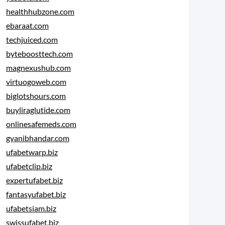
healthhubzone.com
ebaraat.com
techjuiced.com
byteboosttech.com
magnexushub.com
virtuogoweb.com
biglotshours.com
buyliraglutide.com
onlinesafemeds.com
gyanibhandar.com
ufabetwarp.biz
ufabetclip.biz
expertufabet.biz
fantasyufabet.biz
ufabetsiam.biz
swissufabet.biz