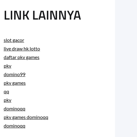
LINK LAINNYA
slot gacor
live draw hk lotto
daftar pkv games
pkv
domino99
pkv games
qq
pkv
dominoqq
pkv games dominoqq
dominoqq