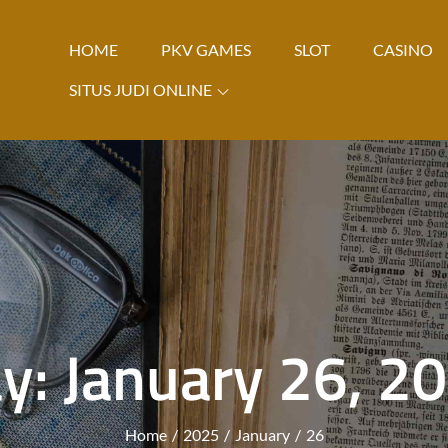
HOME
PKV GAMES
SLOT
CASINO
ndarqq dengan Proses Deposit d
andarqq dengan proses deposit dan withdraw cepat. Nikmati perm
SITUS JUDI ONLINE
y:
January 26, 2
Home
2025
January
26