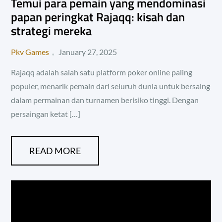
Temui para pemain yang mendominasi
papan peringkat Rajaqq: kisah dan
strategi mereka
Posted
Pkv Games
January 27, 2025
on
Rajaqq adalah salah satu platform poker online paling
populer, menarik pemain dari seluruh dunia untuk bersaing
dalam permainan dan turnamen berisiko tinggi. Dengan
persaingan ketat […]
READ MORE