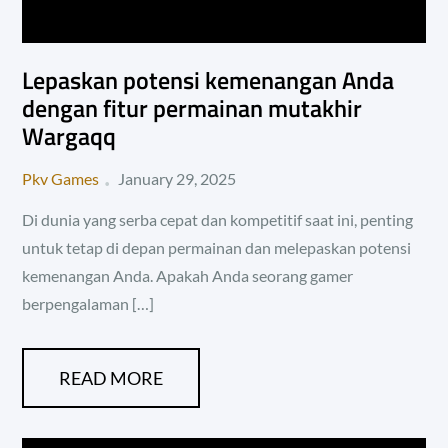
Lepaskan potensi kemenangan Anda
dengan fitur permainan mutakhir
Wargaqq
Posted
Pkv Games
January 29, 2025
on
Di dunia yang serba cepat dan kompetitif saat ini, penting
untuk tetap di depan permainan dan melepaskan potensi
kemenangan Anda. Apakah Anda seorang gamer
berpengalaman […]
READ MORE