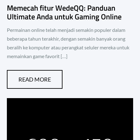
Memecah fitur WedeQQ: Panduan
Ultimate Anda untuk Gaming Online
Permainan online telah menjadi semakin populer dalam
beberapa tahun terakhir, dengan semakin banyak orang
beralih ke komputer atau perangkat seluler mereka untuk
memainkan game favorit […]
READ MORE