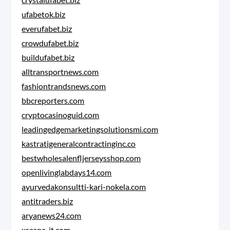
ufabetok.biz
everufabet.biz
crowdufabet.biz
buildufabet.biz
alltransportnews.com
fashiontrandsnews.com
bbcreporters.com
cryptocasinoguid.com
leadingedgemarketingsolutionsmi.com
kastratigeneralcontractinginc.co
bestwholesalenfljerseysshop.com
openlivinglabdays14.com
ayurvedakonsultti-kari-nokela.com
antitraders.biz
aryanews24.com
xscape-it.com