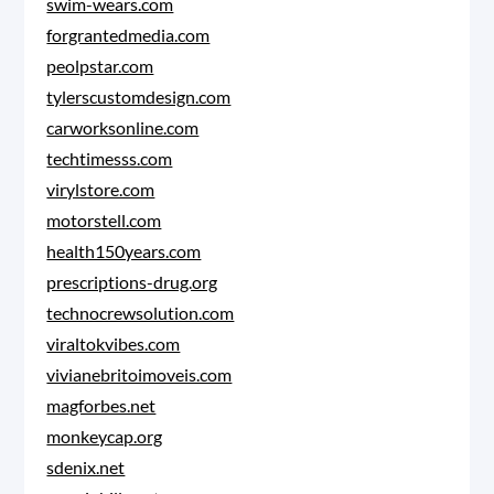
swim-wears.com
forgrantedmedia.com
peolpstar.com
tylerscustomdesign.com
carworksonline.com
techtimesss.com
virylstore.com
motorstell.com
health150years.com
prescriptions-drug.org
technocrewsolution.com
viraltokvibes.com
vivianebritoimoveis.com
magforbes.net
monkeycap.org
sdenix.net