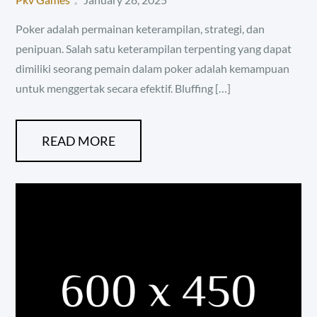
on
Poker adalah permainan keterampilan, strategi, dan
penipuan. Salah satu keterampilan terpenting yang dapat
dimiliki seorang pemain dalam poker adalah kemampuan
untuk menggertak secara efektif. Bluffing […]
READ MORE