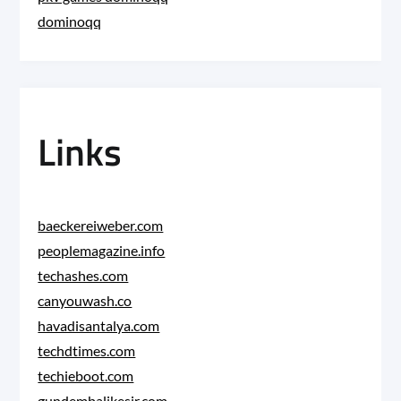
dominoqq
Links
baeckereiweber.com
peoplemagazine.info
techashes.com
canyouwash.co
havadisantalya.com
techdtimes.com
techieboot.com
gundembalikesir.com