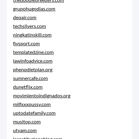
grupohugodias.com
deqair.com
techsilvers.com
ningkatinskill.com
fivsport.com
templatedzine.com
lawinfoadvice.com
phenqdietplan.org
sumnercafe.com
dunetflix.com
movimientoindignados.org
milfxxxpussy.com
uptodatefamily.com
musitop.com
utyam.com
lacostituzioneblog.com