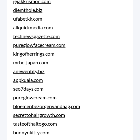
jejakkrismon.com
diemthole.biz
ufabetkk.com
allquickmedia.com
technewsgazette.com
pureglowfacecream.com
kingofherrings.com
mrbetjapan.com
anewentity.biz
appkuala.com
seo7days.com
pureglowcream.com
bloemenbezorgenvandaag.com
secrettohairgrowth.com
tasteofthaitogo.com
bunnynkitty.com