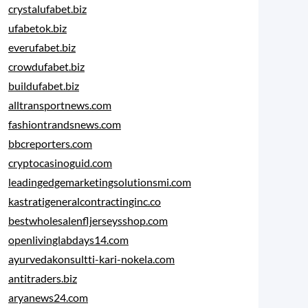
crystalufabet.biz
ufabetok.biz
everufabet.biz
crowdufabet.biz
buildufabet.biz
alltransportnews.com
fashiontrandsnews.com
bbcreporters.com
cryptocasinoguid.com
leadingedgemarketingsolutionsmi.com
kastratigeneralcontractinginc.co
bestwholesalenfljerseysshop.com
openlivinglabdays14.com
ayurvedakonsultti-kari-nokela.com
antitraders.biz
aryanews24.com