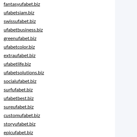
fantasyufabet.biz
ufabetsiam.biz
swissufabet.biz
ufabetbusiness.biz
greenufabet.biz
ufabetcolor.biz
extraufabet.biz
ufabetlife.biz
ufabetsolutions.biz
socialufabet.biz
surfufabet.biz
ufabetbest.biz
sureufabet.biz
customufabet.biz
storyufabet.biz
epicufabet.biz