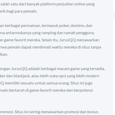
alah satu dari banyak platform perjudian online yang
k bagi para pemain.
an berbagai permainan, termasuk poker, domino, dan
karena antarmukanya yang ramping dan ramah pengguna,
game favorit mereka. Selain itu, JurusQQ menawarkan
wa pemain dapat menikmati waktu mereka di situs tanpa
ikan.
e dengan JurusQQ adalah berbagai macam game yang tersedia.
r dan blackjack, atau lebih suka opsi yang lebih modern
QQ memiliki sesuatu untuk semua orang. Situs ini juga
ain bertaruh di game favorit mereka dan berpotensi
promosi. Situs ini sering menawarkan promosi dan bonus