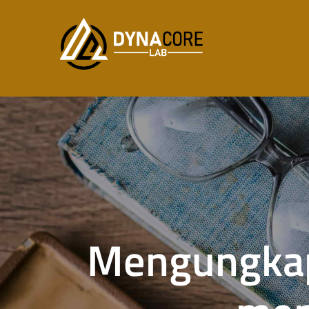
Skip
to
content
Situs Ba
Mainkan di situs B
aman.
Mengungkap 