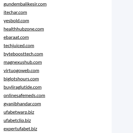
gundembalikesir.com
itechar.com
yesbold.com
healthhubzone.com
ebaraat.com
techjuiced.com
byteboosttech.com
magnexushub.com
virtuogoweb.com
biglotshours.com
buyliraglutide.com
onlinesafemeds.com
gyanibhandar.com
ufabetwarp.biz
ufabetclip.biz
expertufabet.biz