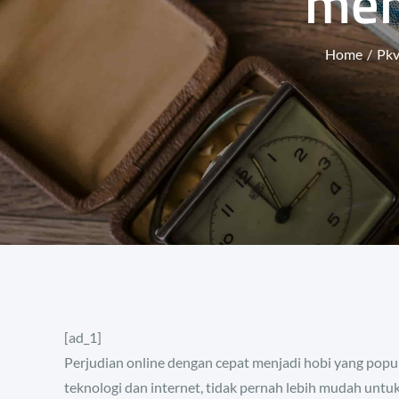
men
Home
Pk
[ad_1]
Perjudian online dengan cepat menjadi hobi yang popu
teknologi dan internet, tidak pernah lebih mudah unt