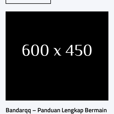
Bandarqq – Panduan Lengkap Bermain