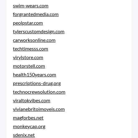
swim-wears.com
forgrantedmedia.com
peolpstar.com
tylerscustomdesign.com
carworksonline.com
techtimesss.com
virylstore.com
motorstell.com
health150years.com
prescriptions-drug.org
technocrewsolution.com
viraltokvibes.com
vivianebritoimoveis.com
magforbes.net
monkeycap.org
sdenix.net