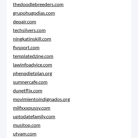
thedoodlebreeders.com
grupohugodias.com
deqair.com
techsilvers.com
ningkatinskill.com
fivsport.com
templatedzine.com
lawinfoadvice.com
phenqdietplan.org
sumnercafe.com
dunetflix.com
movimientoindignados.org
milfxxxpussy.com
uptodatefamily.com
musitop.com
utyam.com