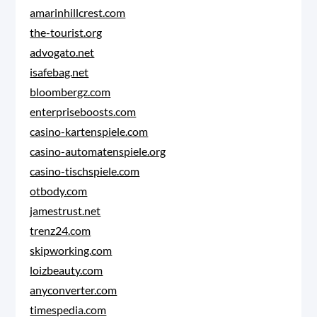
amarinhillcrest.com
the-tourist.org
advogato.net
isafebag.net
bloombergz.com
enterpriseboosts.com
casino-kartenspiele.com
casino-automatenspiele.org
casino-tischspiele.com
otbody.com
jamestrust.net
trenz24.com
skipworking.com
loizbeauty.com
anyconverter.com
timespedia.com