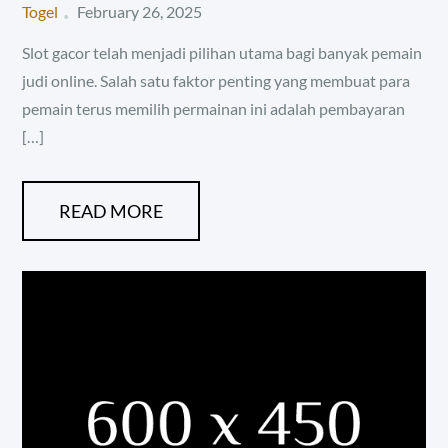
Posted
Togel
February 26, 2025
on
Slot gacor telah menjadi pilihan utama bagi banyak pemain
judi online. Salah satu faktor penting yang membuat para
pemain terus memilih permainan ini adalah pembayaran
[…]
READ MORE