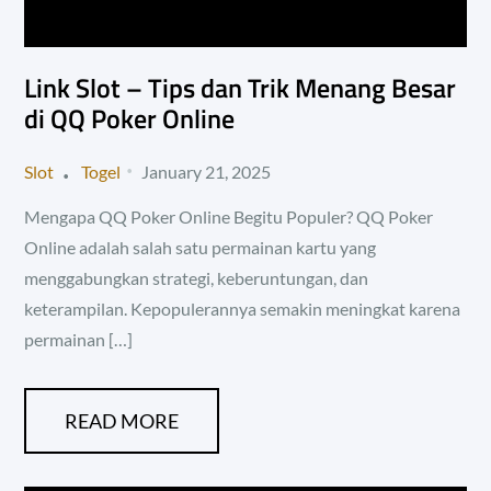
Link Slot – Tips dan Trik Menang Besar
di QQ Poker Online
Posted
Slot
Togel
January 21, 2025
on
Mengapa QQ Poker Online Begitu Populer? QQ Poker
Online adalah salah satu permainan kartu yang
menggabungkan strategi, keberuntungan, dan
keterampilan. Kepopulerannya semakin meningkat karena
permainan […]
READ MORE