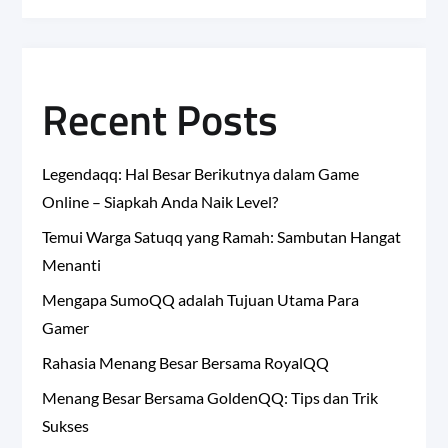
Recent Posts
Legendaqq: Hal Besar Berikutnya dalam Game
Online – Siapkah Anda Naik Level?
Temui Warga Satuqq yang Ramah: Sambutan Hangat
Menanti
Mengapa SumoQQ adalah Tujuan Utama Para
Gamer
Rahasia Menang Besar Bersama RoyalQQ
Menang Besar Bersama GoldenQQ: Tips dan Trik
Sukses