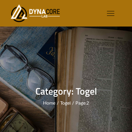
Skip
to
Situs Bandarqq
Mainkan di situs Bandarqq dengan
content
dengan Proses
proses deposit dan withdraw
Deposit dan
cepat. Nikmati permainan poker
Withdraw Cepat
tanpa gangguan dengan transaksi
yang cepat dan aman.
Category:
Togel
Home
Togel
Page 2