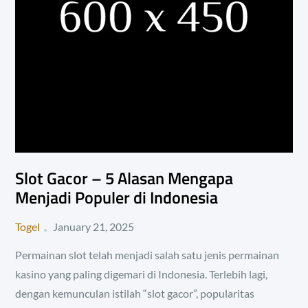
Slot Gacor – 5 Alasan Mengapa
Menjadi Populer di Indonesia
Posted
Togel
January 21, 2025
on
Permainan slot telah menjadi salah satu jenis permainan
kasino yang paling digemari di Indonesia. Terlebih lagi,
dengan kemunculan istilah “slot gacor”, popularitas