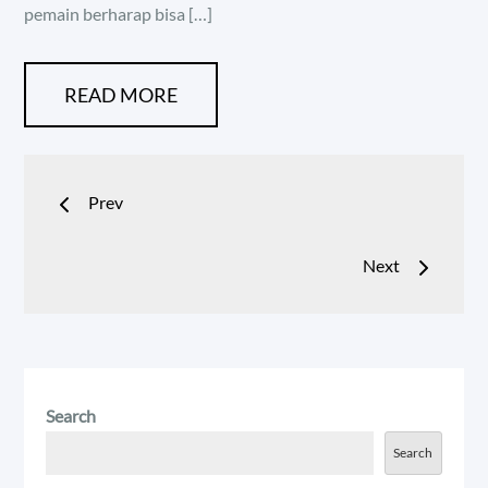
pemain berharap bisa […]
READ MORE
Posts
Prev
navigation
Next
Search
Search