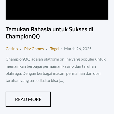
Temukan Rahasia untuk Sukses di
ChampionQQ
Posted
Casino
Pkv Games
Togel
March 26, 2025
on
ChampionQQ adalah platform online yang populer untuk
memainkan berbagai permainan kasino dan taruhan
olahraga. Dengan berbagai macam permainan dan opsi
taruhan yang tersedia, itu bisa […]
READ MORE