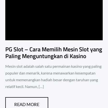
PG Slot – Cara Memilih Mesin Slot yang
Paling Menguntungkan di Kasino
Mesin slot adalah salah satu permainan kasino yang paling
populer dan menarik, karena menawarkan kesempatan
untuk memenangkan hadiah besar dengan taruhan yang
relatif kecil. Namun, […]
READ MORE