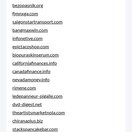
bezopasnik.org
fjmnxga.com
saigonstartransport.com
bangmaxwin.com
infonetive.com
epictacoshop.com
biopuraskinserum.com
californiafinances.info
canadafinance.info
nevadamoney.info
rimene.com
ledepanneur-pigalle.com
dvd-digest.net
theartistsmarketnola.com
chiranaplus.biz
stackspancakebar.com