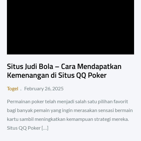
Situs Judi Bola – Cara Mendapatkan
Kemenangan di Situs QQ Poker
Posted
Togel
February 26, 2025
on
Permainan poker telah menjadi salah satu pilihan favorit
bagi banyak pemain yang ingin merasakan sensasi bermain
kartu sambil meningkatkan kemampuan strategi mereka.
Situs QQ Poker […]