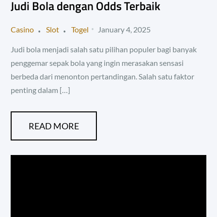
Judi Bola dengan Odds Terbaik
Posted
Casino
Slot
Togel
January 4, 2025
on
Judi bola menjadi salah satu pilihan populer bagi banyak
penggemar sepak bola yang ingin merasakan sensasi
berbeda dari menonton pertandingan. Salah satu faktor
penting dalam […]
READ MORE